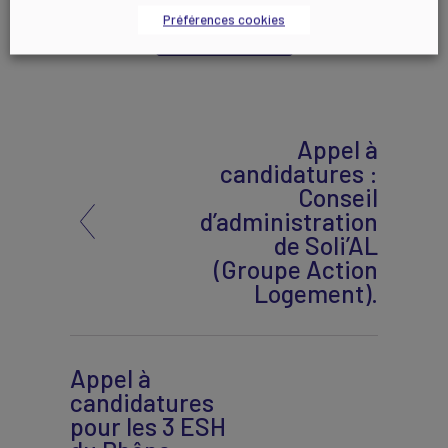
Préférences cookies
Contactez-nous
Appel à
candidatures :
Conseil
d’administration
de Soli’AL
(Groupe Action
Logement).
Appel à
candidatures
pour les 3 ESH