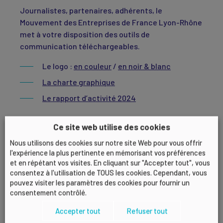
Journalistes, partenaires, adhérents, le
Mouvement des Entreprises de France Lyon-Rhône
met à votre disposition des outils de
communication téléchargeables.
Le logo :
en couleur
/
en noir & blanc
La charte graphique
Le rapport d’activité 2024
Ce site web utilise des cookies
Si vous avez des besoins particuliers, pour plus
Nous utilisons des cookies sur notre site Web pour vous offrir
l'expérience la plus pertinente en mémorisant vos préférences
d’informations sur un sujet ou pour une demande
et en répétant vos visites. En cliquant sur "Accepter tout", vous
presse, contactez :
consentez à l'utilisation de TOUS les cookies. Cependant, vous
pouvez visiter les paramètres des cookies pour fournir un
Eloise MEISSONNIER
– Chargée de Relations
consentement contrôlé.
Presse du MEDEF Lyon-Rhône
Accepter tout
Refuser tout
eloise.meissonnier@medelyonrhone.com