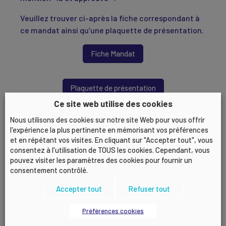
Veuillez trouver ci-après la fiche correspondant à
ce mandat ainsi qu’une plaquette de présentation.
Fiche Mandat
Plaquette de présentation
Ce site web utilise des cookies
Les dossiers incomplets ne pourront pas être
Nous utilisons des cookies sur notre site Web pour vous offrir
l'expérience la plus pertinente en mémorisant vos préférences
retenus.
et en répétant vos visites. En cliquant sur "Accepter tout", vous
Toutes les candidatures seront soumises pour
consentez à l'utilisation de TOUS les cookies. Cependant, vous
validation à la commission des mandats du MEDEF
pouvez visiter les paramètres des cookies pour fournir un
Lyon-Rhône, ou le cas échéant, à son Bureau.
consentement contrôlé.
Nous attirons votre attention sur le fait que nous
Accepter tout
Refuser tout
recevons généralement de nombreuses
candidatures, et que toutes ne pourront pas
Préférences cookies
recevoir une réponse positive.