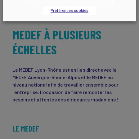
Préférences cookies
MEDEF À PLUSIEURS
ÉCHELLES
Le MEDEF Lyon-Rhône est en lien direct avec le
MEDEF Auvergne-Rhône-Alpes et le MEDEF au
niveau national afin de travailler ensemble pour
l’entreprise. L’occasion de faire remonter les
besoins et attentes des dirigeants rhodaniens !
LE MEDEF