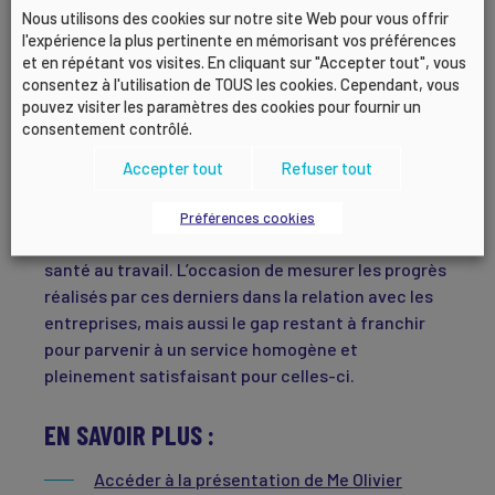
lecture plus « politique » de la loi, insistant sur
Nous utilisons des cookies sur notre site Web pour vous offrir
l'expérience la plus pertinente en mémorisant vos préférences
l’action des partenaires sociaux pour éviter toute
et en répétant vos visites. En cliquant sur "Accepter tout", vous
tentation de nationalisation de la santé au travail
consentez à l'utilisation de TOUS les cookies. Cependant, vous
et pour renforcer la prévention, sans alourdir à
pouvez visiter les paramètres des cookies pour fournir un
l’excès les contraintes pesant sur les entreprises.
consentement contrôlé.
En clôture des échanges, trois entrepreneurs
Accepter tout
Refuser tout
(Laurent BONNY – GEIQ Transport, Stéphane
FORNOVILLE – A2P et Nicolas DU MERLE – ACMR) ont
Préférences cookies
témoigné de leurs relations avec leur service de
santé au travail. L’occasion de mesurer les progrès
réalisés par ces derniers dans la relation avec les
entreprises, mais aussi le gap restant à franchir
pour parvenir à un service homogène et
pleinement satisfaisant pour celles-ci.
EN SAVOIR PLUS :
Accéder à la présentation de Me Olivier