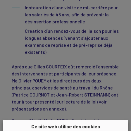
Instauration d’une visite de mi-carrière pour
les salariés de 45 ans, afin de prévenir la
désinsertion professionnelle
Création d’un rendez-vous de liaison pour les
longues absences (venant s’ajouter aux
examens de reprise et de pré-reprise déjà
existants)
Après que Gilles COURTEIX eût remercié l’ensemble
des intervenants et participants de leur présence,
Me Olivier POUEY et les directeurs des deux
principaux services de santé au travail du Rhône
(Patrice COURNOT et Jean-Robert STEINMANN) ont
tour à tour présenté leur lecture de la loi (voir
présentations en annexe).
De son côté, Nathalie BUET, directrice de la
Ce site web utilise des cookies
protection sociale du MEDEF, s’est livrée à une