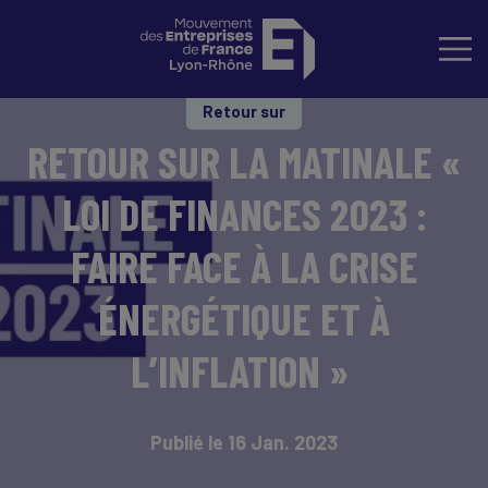
Retour sur
RETOUR SUR LA MATINALE «
LOI DE FINANCES 2023 :
FAIRE FACE À LA CRISE
ÉNERGÉTIQUE ET À
L’INFLATION »
Publié le 16 Jan. 2023