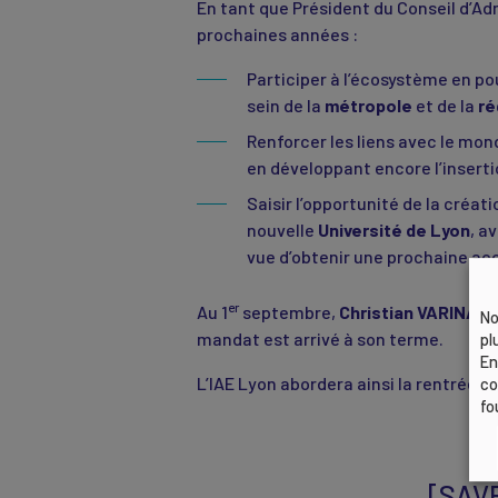
En tant que Président du Conseil d’Ad
prochaines années :
Participer à l’écosystème en p
sein de la
métropole
et de la
ré
Renforcer les liens avec le mon
en développant encore l’inserti
Saisir l’opportunité de la créat
nouvelle
Université de Lyon
, a
vue d’obtenir une prochaine ac
er
Au 1
septembre,
Christian VARINAR
No
mandat est arrivé à son terme.
pl
En
L’IAE Lyon abordera ainsi la rentrée
co
fo
[SAVE