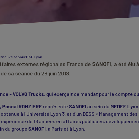
enouvelée pour l’IAE Lyon
affaires externes régionales France de
SANOFI
, a été élu 
s de sa séance du 28 juin 2018.
onde –
VOLVO Trucks
, qui exerçait ce mandat pour le compte d
,
Pascal RONZIERE
représente
SANOFI
au sein du
MEDEF Lyon
btenue à l’Université Lyon 3, et d’un DESS « Management des c
une expérience de 18 années en affaires publiques, développeme
in du groupe
SANOFI
, à Paris et à Lyon.