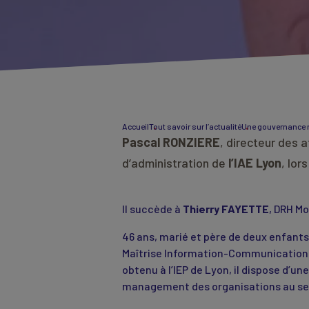
Accueil
Tout savoir sur l’actualité
Une gouvernance r
Pascal RONZIERE
, directeur des 
d’administration de
l’IAE Lyon
, lor
Il succède à
Thierry FAYETTE
, DRH M
46 ans, marié et père de deux enfants
Maîtrise Information-Communication o
obtenu à l’IEP de Lyon, il dispose d’
management des organisations au se