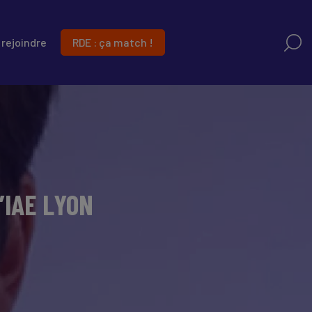
RDE : ça match !
rejoindre
IAE LYON