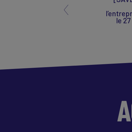
l’entrep
le 2
A