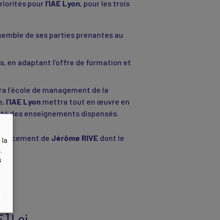
priorités pour
l’IAE Lyon
, pour les trois
semble de ses parties prenantes au
s, en adaptant l’offre de formation et
ra l’école de management de la
e,
l’IAE Lyon
mettra tout en œuvre en
alité des enseignements dispensés.
mplacement de
Jérôme RIVE
dont le
 la
.
s
] Loi