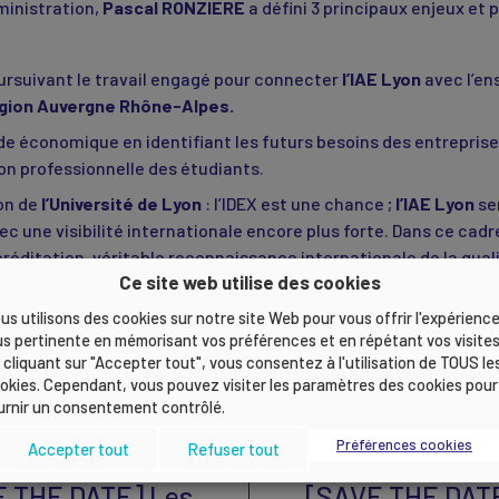
ministration,
Pascal RONZIERE
a défini 3 principaux enjeux et 
oursuivant le travail engagé pour connecter
l’IAE Lyon
avec l’en
gion Auvergne Rhône-Alpes.
de économique en identifiant les futurs besoins des entreprise
on professionnelle des étudiants.
ion de
l’Université de Lyon
: l’IDEX est une chance ;
l’IAE Lyon
se
vec une visibilité internationale encore plus forte. Dans ce cadr
créditation, véritable reconnaissance internationale de la qu
Ce site web utilise des cookies
D
prendra par ailleurs la direction générale de
l’IAE Lyon
, en re
us utilisons des cookies sur notre site Web pour vous offrir l'expérience
us pertinente en mémorisant vos préférences et en répétant vos visites
 cliquant sur "Accepter tout", vous consentez à l'utilisation de TOUS le
 avec une gouvernance renouvelée.
okies. Cependant, vous pouvez visiter les paramètres des cookies pour
urnir un consentement contrôlé.
Préférences cookies
Accepter tout
Refuser tout
 THE DATE] Les
[SAVE THE DATE