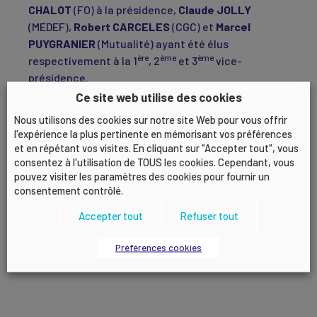
CHALOT
(FO) à la présidence,
Claude JOLLY
(MEDEF),
Robert CARCELES
(CGC) et
Marcel
PUYGRANIER
(Mutualité) ayant été élus
ère
ème
ème
respectivement à la 1
, 2
et 3
vice-
présidence.
Ce site web utilise des cookies
Au nom de tous ses membres, le MEDEF Lyon-
Nous utilisons des cookies sur notre site Web pour vous offrir
Rhône tient à remercier les conseillers MEDEF à la
l'expérience la plus pertinente en mémorisant vos préférences
CPAM du Rhône pour leur contribution bénévole à
et en répétant vos visites. En cliquant sur "Accepter tout", vous
cette mission d’intérêt général.
consentez à l'utilisation de TOUS les cookies. Cependant, vous
pouvez visiter les paramètres des cookies pour fournir un
La délégation MEDEF au CA de la CPAM du Rhône :
consentement contrôlé.
De gauche à droite : Frédéric CHASSIN, Patrice
Accepter tout
Refuser tout
RAVEL, Marie-Andrée CHOPIN, Claude JOLLY,
Géraldine LEJEUNE, Bernard STIEVANO, Valérian
Préférences cookies
LACROIX et Robert LAURENT