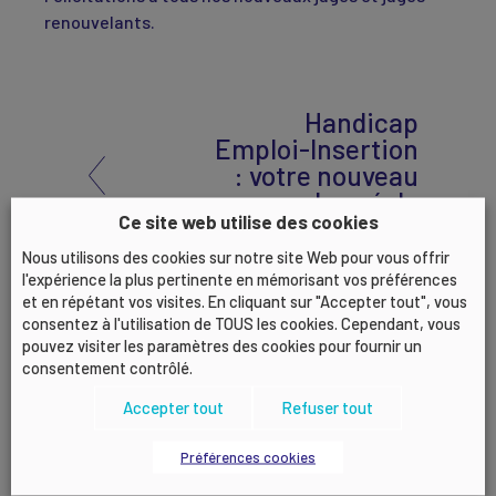
renouvelants.
Handicap
Emploi-Insertion
: votre nouveau
chargé de
Ce site web utilise des cookies
mission
Nous utilisons des cookies sur notre site Web pour vous offrir
l'expérience la plus pertinente en mémorisant vos préférences
et en répétant vos visites. En cliquant sur "Accepter tout", vous
[RENCONTRE] «
consentez à l'utilisation de TOUS les cookies. Cependant, vous
Entreprise
pouvez visiter les paramètres des cookies pour fournir un
consentement contrôlé.
Handi
Accueillante –
Accepter tout
Refuser tout
Recruter,
intégrer et
Préférences cookies
sécuriser un