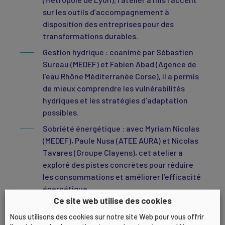
sur les outils d’accompagnement à
disposition des entreprises pour des
transformations durables.
Gestion hydrique : coanimé par Sébastien
Sureau (MEDEF) et Fabien Abad (Agence de
l’eau Rhône Méditerranée Corse), il a permis
de mieux comprendre les vulnérabilités
hydriques et les stratégies d’adaptation
possibles.
Sobriété énergétique : avec Myriam Nicolas
(MEDEF), Paule Nusa (ATEE AURA) et Nicolas
Tavares (Groupe Clayens), cet atelier a
exploré des pistes concrètes pour réduire
les consommations et améliorer l’efficacité
énergétique.
Ce site web utilise des cookies
Nous utilisons des cookies sur notre site Web pour vous offrir