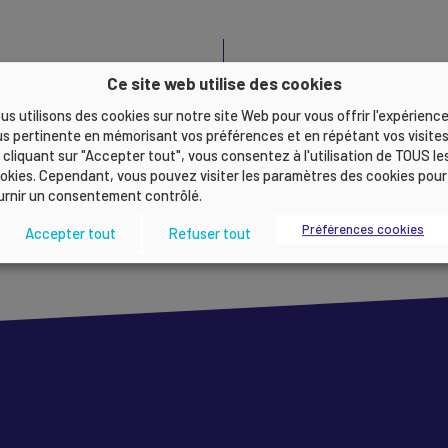
Semaine Ecole-
Ce site web utilise des cookies
er vos parts de
Entreprise 2019
us utilisons des cookies sur notre site Web pour vous offrir l'expérience
 Italie ? Pensez
mobilisation for
us pertinente en mémorisant vos préférences et en répétant vos visites
plantation locale
parler de l’entr
 cliquant sur "Accepter tout", vous consentez à l'utilisation de TOUS le
lycéens !
okies. Cependant, vous pouvez visiter les paramètres des cookies pour
urnir un consentement contrôlé.
Préférences cookies
Accepter tout
Refuser tout