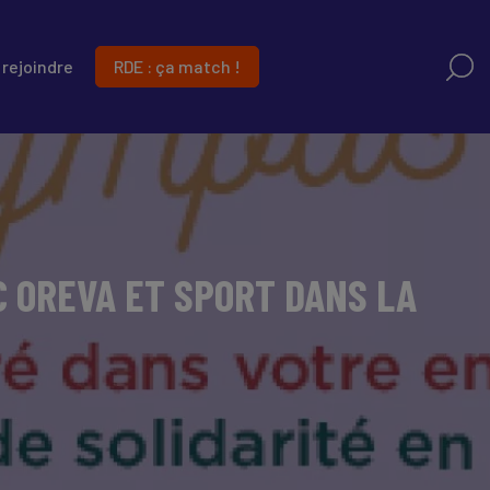
RDE : ça match !
rejoindre
C OREVA ET SPORT DANS LA