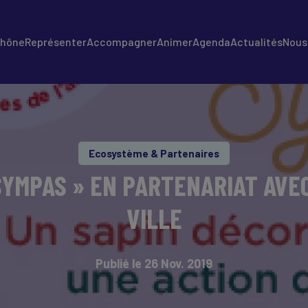
Rhône
Représenter
Accompagner
Animer
Agenda
Actualités
Nous 
Ecosystème & Partenaires
SYMPAS » EN PARTENARIAT AVE
VILLE
Publié le 26 Nov. 2019