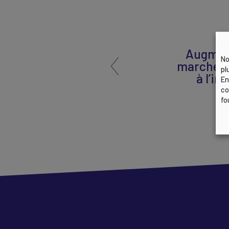
Augment
No
marché en
pl
à l’im
En
co
fo