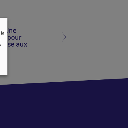
 : Une
 la
te pour
.
eprise aux
s