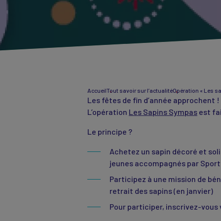
Accueil
Tout savoir sur l’actualité
Opération « Les sa
Les fêtes de fin d’année approchent 
L’opération
Les Sapins Sympas
est fa
Le principe ?
Achetez un sapin décoré et soli
jeunes accompagnés par Sport d
Participez à une mission de bé
retrait des sapins (en janvier)
Pour participer, inscrivez-vous v