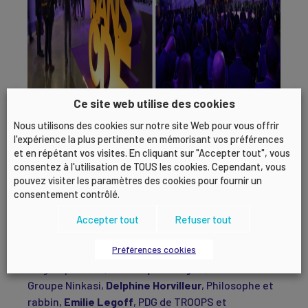
Ce site web utilise des cookies
Nous utilisons des cookies sur notre site Web pour vous offrir
l'expérience la plus pertinente en mémorisant vos préférences
et en répétant vos visites. En cliquant sur "Accepter tout", vous
Les participants de cette édition ont eu l’occasion
consentez à l'utilisation de TOUS les cookies. Cependant, vous
d’écouter les prises de paroles des personnalités
pouvez visiter les paramètres des cookies pour fournir un
inspirantes présentes :
Hervé Affagar
, PDG de
consentement contrôlé.
MAAT PHARMA,
Bruno Cercley
, PDG de ROSSIGNOL,
Paul-Alan Dollinger
Accepter tout
, Directeur Général Délégué de
Refuser tout
Sanofi Pasteur SA,
Bénédicte Durand
, Directrice
Préférences cookies
générale d’ALTHEORA,
Laurent de la Clergerie
, PDG
du groupe LDLC,
Christophe Fargier
, Président du
Groupe Ninkasi,
Delphine Horvilleur
, Philosophe et
rabbin,
Emilie Legoff
, PDG de TROOPS et