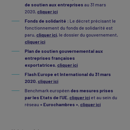
de soutien aux entreprises
au 31 mars
2020,
cliquer ici
Fonds de solidarité :
Le décret précisant le
fonctionnement du fonds de solidarité est
paru,
cliquer ici
, le dossier du gouvernement,
cliquer ici
Plan de soutien gouvernemental aux
entreprises françaises
exportatrices
,
cliquer ici
Flash Europe et International du 31 mars
2020
,
cliquer ici
Benchmark européen
des mesures prises
par les Etats de l’UE
,
cliquer ici
et au sein du
réseau
« Eurochambres »
,
cliquer ici