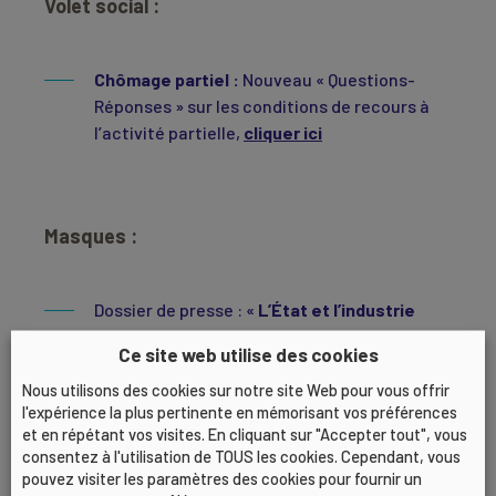
Volet social :
Chômage partiel :
Nouveau « Questions-
Réponses » sur les conditions de recours à
l’activité partielle,
cliquer ici
Masques :
Dossier de presse : «
L’État et l’industrie
française mobilisés pour accroître la
Ce site web utilise des cookies
production de masques de
Nous utilisons des cookies sur notre site Web pour vous offrir
protection »
,
cliquer ici
l'expérience la plus pertinente en mémorisant vos préférences
Masques réservés à des
usages non
et en répétant vos visites. En cliquant sur "Accepter tout", vous
sanitaires
,
cliquer ici
consentez à l'utilisation de TOUS les cookies. Cependant, vous
pouvez visiter les paramètres des cookies pour fournir un
Avis
ANSM
du 25 mars 2020,
cliquer ici