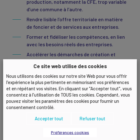
production, notamment la CFE, trop variable
d’une commune à l’autre.
Rendre lisible l’offre territoriale en matière
de foncier et de services aux entreprises.
Former et fidéliser les compétences, en lien
avec les besoins réels des entreprises.
Accélérer les démarches de création et
simplifier l’environnement réglementaire
Ce site web utilise des cookies
pour permettre aux porteurs de projets de
Nous utilisons des cookies sur notre site Web pour vous offrir
se concentrer sur le développement.
l'expérience la plus pertinente en mémorisant vos préférences
et en répétant vos visites. En cliquant sur "Accepter tout", vous
Le MEDEF Lyon-Rhône travaille activement sur ces
consentez à l'utilisation de TOUS les cookies. Cependant, vous
sujets, en lien avec les collectivités locales, les
pouvez visiter les paramètres des cookies pour fournir un
consentement contrôlé.
fédérations professionnelles et les acteurs de
l’accompagnement.
Accepter tout
Refuser tout
Nos différentes instances — Commission
Préférences cookies
Économie, Environnement et nos groupes de