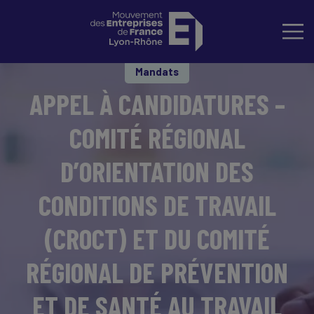
Mandats
APPEL À CANDIDATURES –
COMITÉ RÉGIONAL
D’ORIENTATION DES
CONDITIONS DE TRAVAIL
(CROCT) ET DU COMITÉ
RÉGIONAL DE PRÉVENTION
ET DE SANTÉ AU TRAVAIL