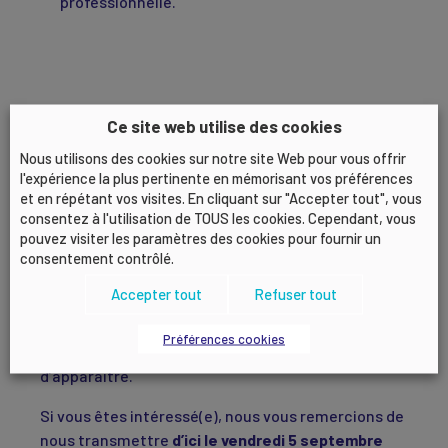
professionnelle.
Ce site web utilise des cookies
Vous trouverez sur le site du ministère du travail
Nous utilisons des cookies sur notre site Web pour vous offrir
une page dédiée aux CROCT et aux CRPST
l'expérience la plus pertinente en mémorisant vos préférences
et en répétant vos visites. En cliquant sur "Accepter tout", vous
Les candidats retenus devront ultérieurement
consentez à l'utilisation de TOUS les cookies. Cependant, vous
remplir une déclaration individuelle d’intérêts qui
pouvez visiter les paramètres des cookies pour fournir un
sera déposée auprès des services de la DREETS
consentement contrôlé.
Auvergne-Rhône-Alpes (Pôle politique du travail),
Accepter tout
Refuser tout
sachant qu’il ne sera pas possible aux membres du
CROCT de participer aux travaux de cette instance
Préférences cookies
dès lors qu’un conflit d’intérêts est susceptible
d’apparaitre.
Si vous êtes intéressé(e), nous vous remercions de
nous transmettre
d’ici le vendredi 5 septembre