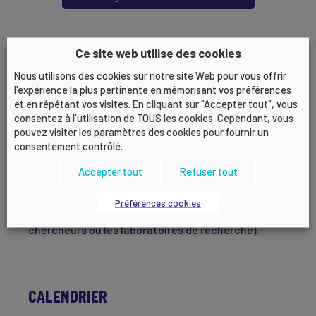
DISTINCTIONS ET PRIX
Ce site web utilise des cookies
Nous utilisons des cookies sur notre site Web pour vous offrir
Les prix sont assortis de distinctions honorifiques,
l'expérience la plus pertinente en mémorisant vos préférences
mettant en lumière les efforts et réalisations
et en répétant vos visites. En cliquant sur "Accepter tout", vous
récompensés et de dotations financières allant
consentez à l'utilisation de TOUS les cookies. Cependant, vous
jusqu’à 10 000 euros, pouvant être réparties entre
pouvez visiter les paramètres des cookies pour fournir un
plusieurs lauréats. Les lauréats choisiront, en
consentement contrôlé.
accord avec la Fondation Henri Savall–ISEOR, les
Accepter tout
Refuser tout
structures habilitées à recevoir la dotation
financière liée au prix comme les organisations
Préférences cookies
d’intérêt général, (Associations, ONG), les
chercheurs ou les laboratoires de recherche).
CALENDRIER