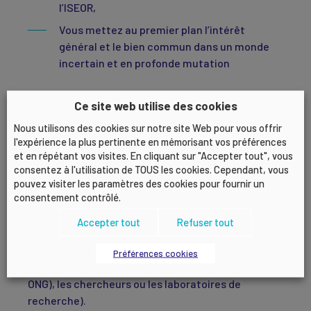
l’ISEOR,
Vous mettez au premier plan l’intérêt
général et le bien commun dans un monde
incertain et en profonde mutation
DINSTINCTIONS ET PRIX
Ce site web utilise des cookies
Nous utilisons des cookies sur notre site Web pour vous offrir
Les prix sont assortis de distinctions honorifiques,
l'expérience la plus pertinente en mémorisant vos préférences
mettant en lumière les efforts et réalisations
et en répétant vos visites. En cliquant sur "Accepter tout", vous
récompensés et de dotations financières allant
consentez à l'utilisation de TOUS les cookies. Cependant, vous
pouvez visiter les paramètres des cookies pour fournir un
jusqu’à 10 000 euros, pouvant être réparties entre
consentement contrôlé.
plusieurs lauréats. Les lauréats choisiront, en
accord avec la Fondation
Accepter tout
Refuser tout
Henri Savall–ISEOR, les structures habilitées à
recevoir la dotation financière liée au prix comme
Préférences cookies
les organisations d’intérêt général, (Associations,
ONG), les chercheurs ou les laboratoires de
recherche).