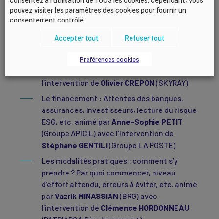
animé par
Matthieu FLEURY
(AXA) avec
pouvez visiter les paramètres des cookies pour fournir un
consentement contrôlé.
l’intervention de
Gilles SAGNOL
(API)
Les opportunités : Accès aux marchés,
Accepter tout
Refuser tout
appels d’offres, attractivité RH, image,
performance globale, etc. animé
Gilles
Préférences cookies
SABART
(LEGAL ENVIRONNEMENT) avec
l’intervention de
Olivier CREPON
(SKYRAY)
Le financement : Attentes des banques,
assurances, investisseurs, lecture du risque
ESG, etc. animé par
Anne-Sophie PETIT
(Groupe APICIL) avec l’intervention de
Stéphane GENTILI
(Groupe LA POSTE)
Les modalités pratiques : comment s’y
prendre ? Par quoi commencer, niveau
d’effort attendu, erreurs à éviter, etc. animé
par
Vazrik MINASSIAN
(BRG) avec
l’intervention de
Clémence HORDONNEAU