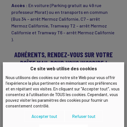
Accès :
En voiture (
Parking gratuit au 49 rue
professeur Morat) ou en
transports en commun
(
Bus 34 – arrêt Mermoz Californie, C7 – arrêt
Mermoz Californie, Tramway T2 – arrêt Mermoz
Californie et Tramway T6 – arrêt Mermoz Californie
).
ADHÉRENTS, RENDEZ-VOUS SUR VOTRE
BOÎTE MAIL POUR VOUS INSCRIRE !
Ce site web utilise des cookies
Nous utilisons des cookies sur notre site Web pour vous offrir
l'expérience la plus pertinente en mémorisant vos préférences
Rencontr’Eco :
et en répétant vos visites. En cliquant sur "Accepter tout", vous
La ZFE, quels
consentez à l'utilisation de TOUS les cookies. Cependant, vous
pouvez visiter les paramètres des cookies pour fournir un
enjeux pour les
consentement contrôlé.
entreprises du
territoire ?
Accepter tout
Refuser tout