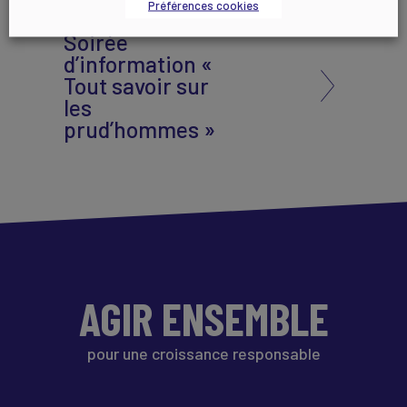
Préférences cookies
Soirée
d’information «
Tout savoir sur
les
prud’hommes »
AGIR ENSEMBLE
pour une croissance responsable