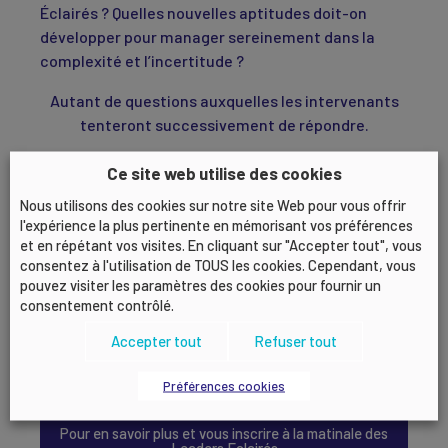
Éclairés ? Quelles nouvelles aptitudes doit-on
développer pour manager sereinement dans la
complexité et l’incertitude ?
Autant de questions auxquelles les intervenants
tenteront successivement de répondre.
Ce site web utilise des cookies
RENDEZ-VOUS LE
Nous utilisons des cookies sur notre site Web pour vous offrir
l'expérience la plus pertinente en mémorisant vos préférences
4 MARS 2021 DE 8H30 À 10H00
et en répétant vos visites. En cliquant sur "Accepter tout", vous
consentez à l'utilisation de TOUS les cookies. Cependant, vous
pouvez visiter les paramètres des cookies pour fournir un
POUR L’INTERVENTION DE
consentement contrôlé.
CATHERINE TOUVREY
Accepter tout
Refuser tout
DG Harmonie Mutuelle
Préférences cookies
Pour en savoir plus et vous inscrire à la matinale des