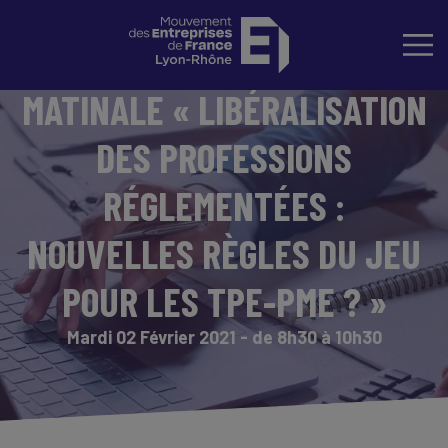
MATINALE « LIBÉRALISATION
DES PROFESSIONS
RÉGLEMENTÉES :
NOUVELLES RÈGLES DU JEU
POUR LES TPE-PME ? »
Mardi 02 Février 2021 - de 8h30 à 10h30