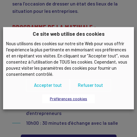
sera l’occasion de dresser un état des lieux de la
situation pour les entreprises.
PROGRAMME DE LA MATINALE :
Ce site web utilise des cookies
8h15 : Accueil-Café
Nous utilisons des cookies sur notre site Web pour vous offrir
l'expérience la plus pertinente en mémorisant vos préférences
8h30 : Mot d’accueil par Laurent FIARD,
et en répétant vos visites. En cliquant sur "Accepter tout", vous
Président du MEDEF Lyon-Rhône
consentez à l'utilisation de TOUS les cookies. Cependant, vous
8h40 : « Réforme des professions
pouvez visiter les paramètres des cookies pour fournir un
consentement contrôlé.
réglementées : présentation »
9h00 : « Vers la fin des professions
Accepter tout
Refuser tout
réglementées : liberté ou prise de risque
pour les PME ? »
Préférences cookies
Table-ronde et témoignages
d’entrepreneurs
10h00 : 30 minutes d’échange avec la salle