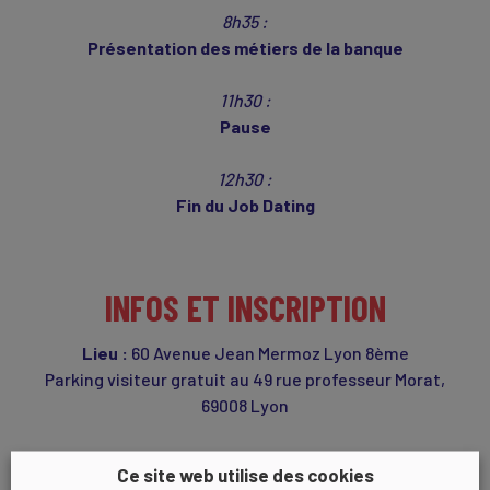
8h35 :
Présentation des métiers de la
banque
11h30 :
Pause
12h30 :
Fin du Job Dating
INFOS ET INSCRIPTION
Lieu :
60 Avenue Jean Mermoz Lyon 8ème
Parking visiteur gratuit au 49 rue professeur Morat,
69008 Lyon
Nombre de places limité
Ce site web utilise des cookies