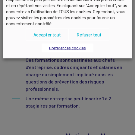
et en répétant vos visites. En cliquant sur "Accepter tout", vous
Pour bénéficier de la prise en charge
consentez à l'utilisation de TOUS les cookies. Cependant, vous
financière, votre entreprise doit employer
pouvez visiter les paramètres des cookies pour fournir un
majoritairement des salariés du régime
consentement contrôlé.
général de la sécurité sociale. Les
Accepter tout
Refuser tout
autoentrepreneurs ne peuvent donc pas
être pris en charge, ainsi que les salariés
Préférences cookies
relevant des régimes spéciaux de retraite.
Ces formations sont destinées aux chefs
d’entreprise, cadres dirigeants et salariés en
charge ou simplement impliqué dans les
questions de prévention des risques
professionnels.
Une même entreprise peut inscrire 1 à 2
stagiaires par formation.