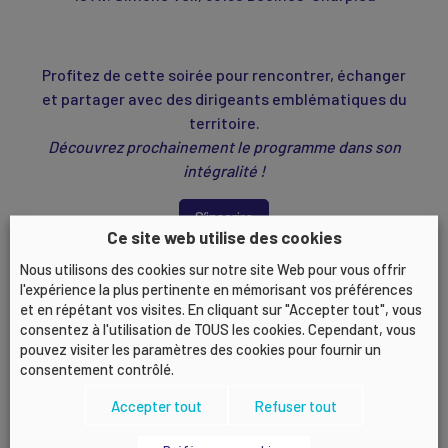
Profitez de cette soirée pour rencontrer, échanger
et partager avec des dirigeants emblématiques du
territoire.
Découvrez prochainement le programme dans son
intégralité !
S’inscrire
Ce site web utilise des cookies
Nous utilisons des cookies sur notre site Web pour vous offrir
l'expérience la plus pertinente en mémorisant vos préférences
et en répétant vos visites. En cliquant sur "Accepter tout", vous
Tour de France
consentez à l'utilisation de TOUS les cookies. Cependant, vous
de l’IA à LYON
pouvez visiter les paramètres des cookies pour fournir un
consentement contrôlé.
Accepter tout
Refuser tout
Ateliers