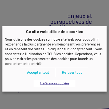
Enjeux et
perspectives de
l’amélioration de
Ce site web utilise des cookies
la Qualité de Vie
et des
Nous utilisons des cookies sur notre site Web pour vous offrir
Conditions de
l'expérience la plus pertinente en mémorisant vos préférences
et en répétant vos visites. En cliquant sur "Accepter tout", vous
Travail – Groupe
consentez à l'utilisation de TOUS les cookies. Cependant, vous
APICIL
pouvez visiter les paramètres des cookies pour fournir un
consentement contrôlé.
Accepter tout
Refuser tout
La rencontre des
entrepreneurs :
Préférences cookies
ça match !