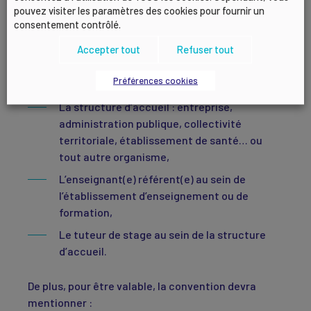
différentes parties prenantes c’est-à-dire :
pouvez visiter les paramètres des cookies pour fournir un
consentement contrôlé.
Le stagiaire (ou son représentant légal s’il
est mineur),
Accepter tout
Refuser tout
L’établissement d’enseignement ou de
Préférences cookies
formation,
La structure d’accueil : entreprise,
administration publique, collectivité
territoriale, établissement de santé… ou
tout autre organisme,
L’enseignant(e) référent(e) au sein de
l’établissement d’enseignement ou de
formation,
Le tuteur de stage au sein de la structure
d’accueil.
De plus, pour être valable, la convention devra
mentionner :