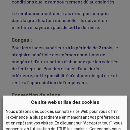
conditions que le remboursement dû aux salariés.
Le remboursement des frais n’est pas compris
dans la gratification mensuelle ; ils doivent en
effet être payés en plus de cette dernière.
Congés
:
Pour les stages supérieurs à la période de 2 mois, le
stagiaire bénéficie des mêmes conditions de
congés et d’autorisation d’absence que les salariés
de l’entreprise. Pour les stages d’une durée
inférieure, cette possibilité n’est pas obligatoire et
reste à l’appréciation de l’employeur.
Convention de stage
:
Ce site web utilise des cookies
Un stage est obligatoirement régi par une
convention de stage, sans laquelle il ne
Nous utilisons des cookies sur notre site Web pour vous offrir
pourra pas être reconnu.
l'expérience la plus pertinente en mémorisant vos préférences
et en répétant vos visites. En cliquant sur "Accepter tout", vous
La convention devra être signée entre les
consentez à l'utilisation de TOUS les cookies. Cependant, vous