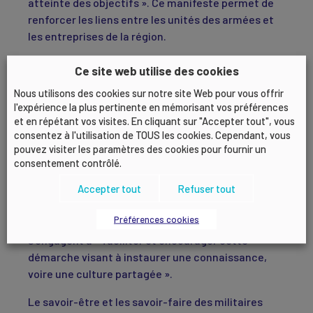
atteinte des objectifs ». Ce manifeste permet de
renforcer les liens entre les unités des armées et
les entreprises de la région.
UNE MISE EN ŒUVRE OPÉRATIONNELLE
Ce site web utilise des cookies
ET ACCESSIBLE
Nous utilisons des cookies sur notre site Web pour vous offrir
l'expérience la plus pertinente en mémorisant vos préférences
et en répétant vos visites. En cliquant sur "Accepter tout", vous
ProMilès se réalise par des actions concrètes. Les
consentez à l'utilisation de TOUS les cookies. Cependant, vous
entreprises qui y souscrivent devront s’engager
pouvez visiter les paramètres des cookies pour fournir un
dans différents domaines : l’acculturation des
consentement contrôlé.
collaborateurs à l’esprit de défense, la réserve
Accepter tout
Refuser tout
opérationnelle et citoyenne, le recrutement
d’anciens militaires, de conjoints de militaires ou
Préférences cookies
de blessés… De leur côté, les forces armées
s’engagent à « faciliter et encourager cette
démarche visant à instaurer une connaissance,
voire une culture partagée ».
Le savoir-être et les savoir-faire des militaires