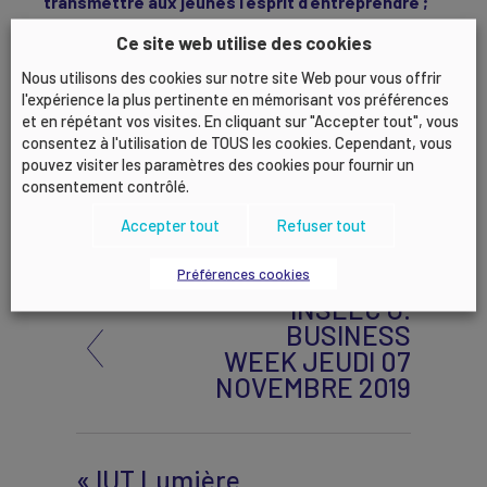
transmettre aux jeunes l’esprit d’entreprendre ;
ils sont vos collaborateurs de demain !
Ce site web utilise des cookies
Découvrez le calendrier de programmation
et
Nous utilisons des cookies sur notre site Web pour vous offrir
inscrivez-vous dès maintenant auprès de :
l'expérience la plus pertinente en mémorisant vos préférences
et en répétant vos visites. En cliquant sur "Accepter tout", vous
Kildine GATTO, Chargée de mission Actions Ecole –
consentez à l'utilisation de TOUS les cookies. Cependant, vous
pouvez visiter les paramètres des cookies pour fournir un
Entreprise
consentement contrôlé.
04 78 77 07 71 / 06 38 65 64 67
Accepter tout
Refuser tout
Préférences cookies
INSEEC U.
BUSINESS
WEEK JEUDI 07
NOVEMBRE 2019
« IUT Lumière