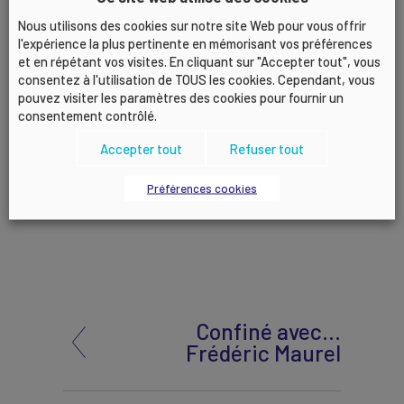
seront informées des suites données, quelles
Nous utilisons des cookies sur notre site Web pour vous offrir
qu’elles soient.
l'expérience la plus pertinente en mémorisant vos préférences
et en répétant vos visites. En cliquant sur "Accepter tout", vous
Pour toute précision, vous pouvez contacter :
consentez à l'utilisation de TOUS les cookies. Cependant, vous
pouvez visiter les paramètres des cookies pour fournir un
Bruno VERNEY, Directeur des services aux
consentement contrôlé.
adhérents
Tél. 04 78 77 07 01 –
Accepter tout
Refuser tout
bruno.verney@medeflyonrhone.com
Préférences cookies
Confiné avec…
Frédéric Maurel