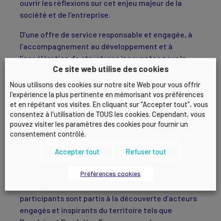
ouvrir les réflexions sur cet enjeu majeur de la
société et de l’entreprise.
D’une offre de service responsable et engagée, à
l’accompagnement au développement et à
l’accélération de structures innovantes pour la
Ce site web utilise des cookies
société, les adhérents du MEDEF Lyon-Rhône ont
rencontré plus d’une dizaine d’acteurs. Des
Nous utilisons des cookies sur notre site Web pour vous offrir
rencontres inspirantes et engageantes pour les
l'expérience la plus pertinente en mémorisant vos préférences
et en répétant vos visites. En cliquant sur "Accepter tout", vous
participants de cette 3e édition.
consentez à l'utilisation de TOUS les cookies. Cependant, vous
pouvez visiter les paramètres des cookies pour fournir un
consentement contrôlé.
3E ÉDITION RÉUSSIE POUR LE LYON
Accepter tout
Refuser tout
INNOVATION TOUR !
Préférences cookies
Pour le premier arrêt de cette édition, les
participants sont partis à la découverte d’acteurs
engagés et inspirants du territoire tels que