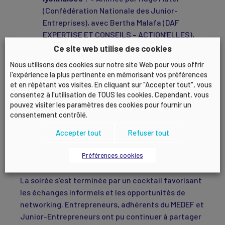
(Confédération Nationale des Junior-
Entreprises), avec Bertha Malafa (DAF
EXPERTISE ET CONSEILS – ACTION’ELLES),
Carl Robert (Culturel Média) et Alexis Gaulard
Ce site web utilise des cookies
(Convertix).
Nous utilisons des cookies sur notre site Web pour vous offrir
l'expérience la plus pertinente en mémorisant vos préférences
Ces discussions ont permis d’éclairer les jeunes
et en répétant vos visites. En cliquant sur "Accepter tout", vous
consentez à l'utilisation de TOUS les cookies. Cependant, vous
entrepreneurs sur les opportunités offertes par
pouvez visiter les paramètres des cookies pour fournir un
l’écosystème lyonnais et de partager des retours
consentement contrôlé.
d’expérience concrets.
Accepter tout
Refuser tout
Préférences cookies
Un moment de convivialité pour conclure
La soirée s’est terminée par un cocktail favorisant
les échanges informels et les opportunités de
networking. Entrepreneurs, adhérents du MEDEF et
Junior-Entrepreneurs ont pu continuer à partager