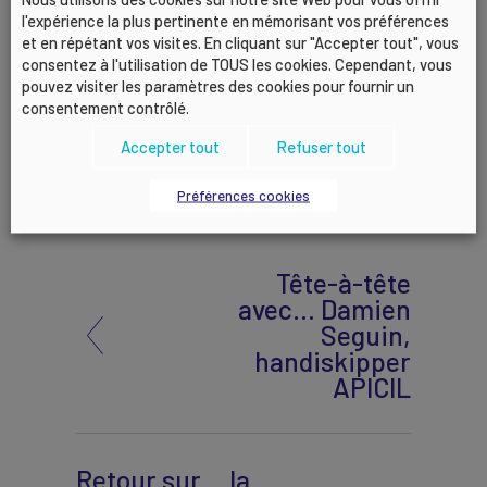
enjeux à venir du groupe APICIL, et la proposition
l'expérience la plus pertinente en mémorisant vos préférences
faite par
Gilles COURTEIX
en retour, de se
et en répétant vos visites. En cliquant sur "Accepter tout", vous
retrouver deux fois par an pour échanger sur ces
consentez à l'utilisation de TOUS les cookies. Cependant, vous
ème
enjeux, et dessiner ensemble l’avenir du 4
pouvez visiter les paramètres des cookies pour fournir un
consentement contrôlé.
groupe de protection sociale de France.
Accepter tout
Refuser tout
Accéder à la présentation de Philippe BARRET
Préférences cookies
Tête-à-tête
avec… Damien
Seguin,
handiskipper
APICIL
Retour sur… la