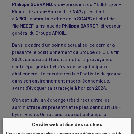
Philippe GUERAND
, vice-président du MEDEF Lyon-
Rhône, de
Jean-Pierre GITENAY
, président
d’APICIL sommitale et de de la SGAPS et chef de
file MEDEF, ainsi que de
Philippe BARRET
, directeur
général du Groupe APICIL.
Dans le cadre d’un point d’actualité, ce dernier a
présenté le positionnement du Groupe APICIL à fin
2020, dans ses différents métiers (prévoyance,
santé épargne), et vis à vis de ses principaux
challengers. Il a ensuite resitué l’activité du groupe
dans son environnement macro-économique,
avant d’évoquer sa stratégie à horizon 2024.
S’en est suivi un échange très direct entre les
administrateurs présents et le président du MEDEF
Lyon-Rhône. On retiendra de cet échange le
souhait des mandataires du MEDEF de mieux
Ce site web utilise des cookies
connaitre la position de celui-ci au regard des
Nous utilisons des cookies sur notre site Web pour vous offrir