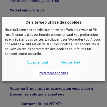
covid19.economie.gouv.fr/kb
Médiateur du Crédit
DGFIP
Ce site web utilise des cookies
Nous utilisons des cookies sur notre site Web pour vous offrir
Ministère du Travail
l'expérience la plus pertinente en mémorisant vos préférences
et en répétant vos visites. En cliquant sur "Accepter tout", vous
URSSAF
consentez à l'utilisation de TOUS les cookies. Cependant, vous
pouvez visiter les paramètres des cookies pour fournir un
Au-delà des informations essentielles que nous
consentement contrôlé.
vous relayons quotidiennement et des efforts que
nous déployons pour maintenir le contact avec
Accepter tout
Refuser tout
chacun d’entre vous, n’hésitez pas à nous faire
remonter toute difficulté à laquelle vous seriez
Préférences cookies
confronté.
Nous mettrons tout en œuvre pour vous aider à
trouver les solutions adaptées.
Contact :
Bruno VERNEY –