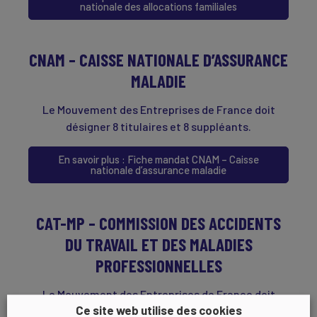
nationale des allocations familiales
CNAM – CAISSE NATIONALE D’ASSURANCE
MALADIE
Le Mouvement des Entreprises de France doit
désigner 8 titulaires et 8 suppléants.
En savoir plus : Fiche mandat CNAM – Caisse
nationale d’assurance maladie
CAT-MP – COMMISSION DES ACCIDENTS
DU TRAVAIL ET DES MALADIES
PROFESSIONNELLES
Le Mouvement des Entreprises de France doit
Ce site web utilise des cookies
désigner 3 titulaires et 3 suppléants.