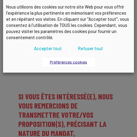
Nous utilisons des cookies sur notre site Web pour vous offrir
En savoir plus : Fiche mandat CAT-MP – Commission
l'expérience la plus pertinente en mémorisant vos préférences
des accidents du travail et des maladies
et en répétant vos visites. En cliquant sur "Accepter tout", vous
professionnelles
consentez à l'utilisation de TOUS les cookies. Cependant, vous
pouvez visiter les paramètres des cookies pour fournir un
consentement contrôlé.
Pour mémoire, les instances concernées prévoient
une stricte parité Hommes/Femmes et une limite
Accepter tout
Refuser tout
d’âge de 66 ans à la date de parution de l’arrêté de
nomination.
Préférences cookies
SI VOUS ÊTES INTÉRESSÉ(E), NOUS
VOUS REMERCIONS DE
TRANSMETTRE VOTRE/VOS
PROPOSITION(S),
PRÉCISANT LA
NATURE DU MANDAT
,